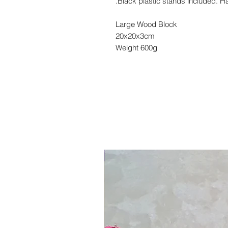
Black plastic stands included. Ha
Large Wood Block
20x20x3cm
Weight 600g
New Arrival