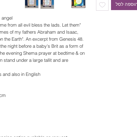
וספה לסל
s angel
e from all evil bless the lads. Let them
mes of my fathers Abraham and Isaac,
n the Earth". An excerpt from Genesis 48.
the night before a baby's Brit as a form of
of the evening Shema prayer at bedtime & on
n stand under a large tallit and are
s and also in English.
0cm