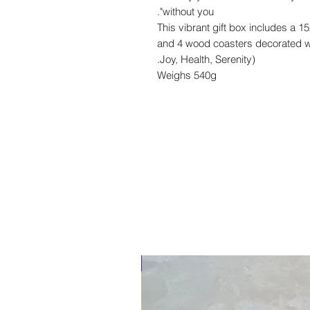
without you".
This vibrant gift box includes a 
and 4 wood coasters decorated wi
Joy, Health, Serenity).
Weighs 540g
New Arrival