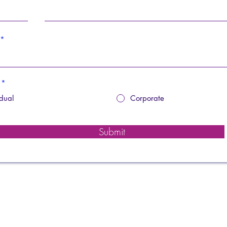
*
idual
Corporate
Submit