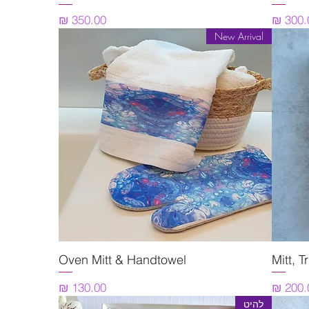
יר
מחיר
New Arrival
Mitt, 
תצוגה מהירה
Oven Mitt & Handtowel
יר
מחיר
להיט