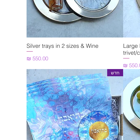
Large 
תצוגה מהירה
Silver trays in 2 sizes & Wine
trivet/
מחיר
יר
חדש