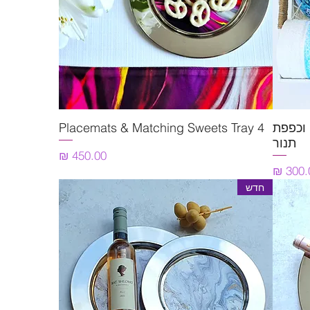
 וכפפת
4 Placemats & Matching Sweets Tray
תצוגה מהירה
תנור
מחיר
יר
חדש