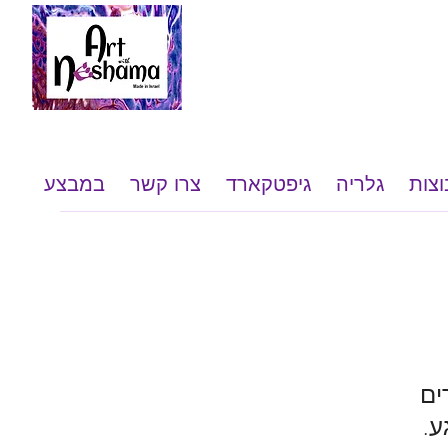
וצות
גלריה
גיפטקארד
צרו קשר
במבצע
ע.